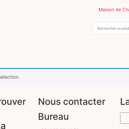
Maison de C
élection.
rouver
Nous contacter
L
Bureau
La