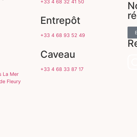
+33 4 68 32 41 50
N
r
Entrepôt
+33 4 68 93 52 49
R
Caveau
+33 4 68 33 87 17
s La Mer
de Fleury