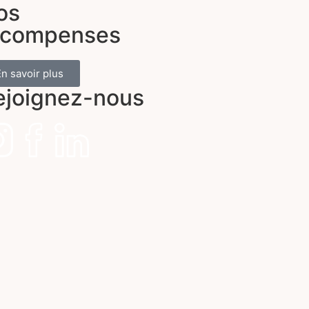
os
écompenses
En savoir plus
ejoignez-nous